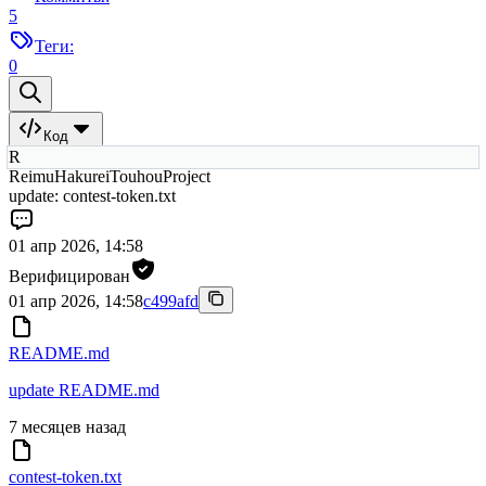
5
Теги:
0
Код
R
ReimuHakureiTouhouProject
update: contest-token.txt
01 апр 2026, 14:58
Верифицирован
01 апр 2026, 14:58
c499afd
README.md
update README.md
7 месяцев назад
contest-token.txt