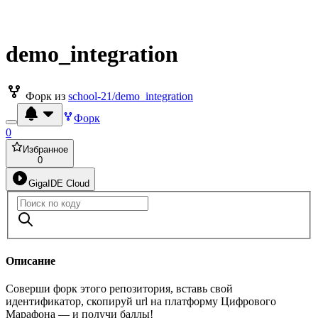
demo_integration
Форк из
school-21/demo_integration
Форк
0
Избранное
0
GigaIDE Cloud
Описание
Соверши форк этого репозитория, вставь свой
идентификатор, скопируй url на платформу Цифрового
Марафона — и получи баллы!