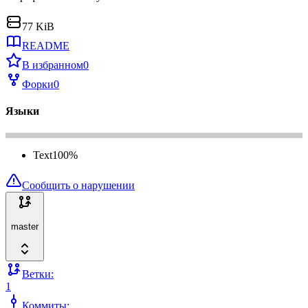
77 KiB
README
В избранном
0
Форки
0
Языки
Text
100
%
Сообщить о нарушении
master
Ветки:
1
Коммиты: