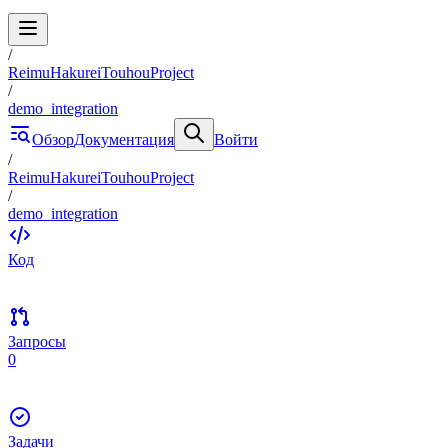
/
ReimuHakureiTouhouProject
/
demo_integration
Обзор
Документация
Войти
/
ReimuHakureiTouhouProject
/
demo_integration
Код
Запросы
0
Задачи