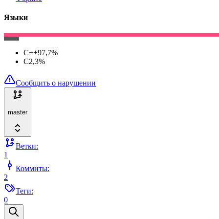
Языки
C++
97,7
%
C
2,3
%
Сообщить о нарушении
master
Ветки:
1
Коммиты:
2
Теги:
0