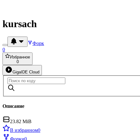
kursach
Форк
0
Избранное
0
GigaIDE Cloud
Описание
23.82 MiB
В избранном
0
Форки
0