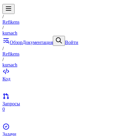
/
Refikens
/
kursach
Обзор
Документация
Войти
/
Refikens
/
kursach
Код
Запросы
0
Задачи