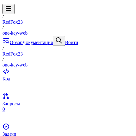
/
RedFox23
/
one-key-web
Обзор
Документация
Войти
/
RedFox23
/
one-key-web
Код
Запросы
0
Задачи