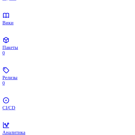
Вики
Пакеты
0
Релизы
0
CI/CD
Аналитика