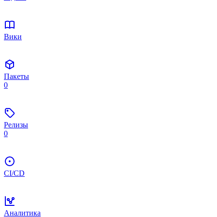
Вики
Пакеты
0
Релизы
0
CI/CD
Аналитика