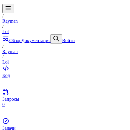
/
Rayman
/
Lol
Обзор
Документация
Войти
/
Rayman
/
Lol
Код
Запросы
0
Задачи