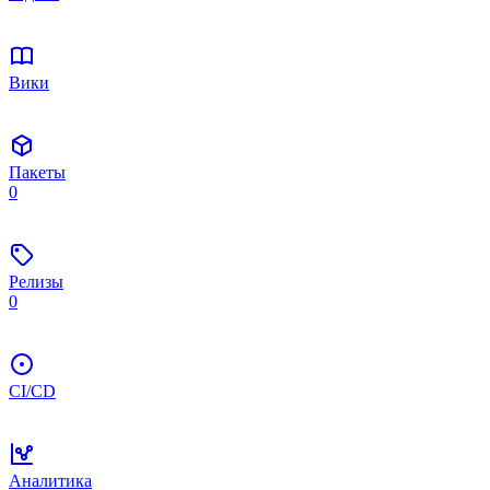
Вики
Пакеты
0
Релизы
0
CI/CD
Аналитика