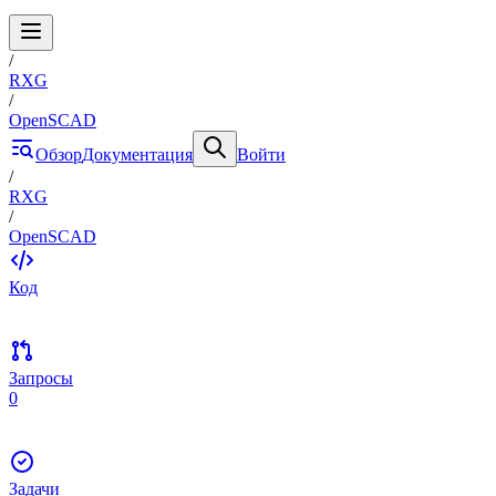
/
RXG
/
OpenSCAD
Обзор
Документация
Войти
/
RXG
/
OpenSCAD
Код
Запросы
0
Задачи