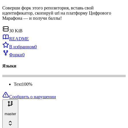
Соверши форк этого репозитория, вставь свой
идентификатор, скопируй url на платформу Цифрового
Марафона — и получи баллы!
30 KiB
README
В избранном
0
Форки
0
Языки
Text
100
%
Сообщить о нарушении
master