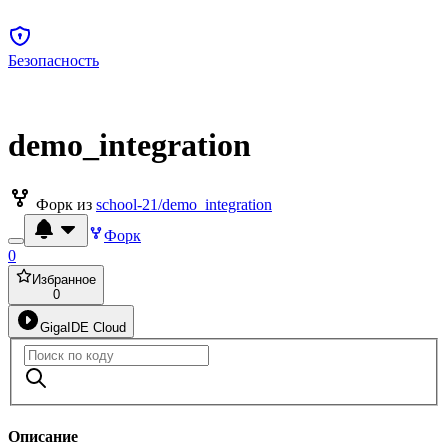
Безопасность
demo_integration
Форк из
school-21/demo_integration
Форк
0
Избранное
0
GigaIDE Cloud
Описание