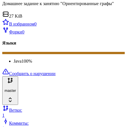
Домашнее задание к занятию "Ориентированные графы"
27 KiB
В избранном
0
Форки
0
Языки
Java
100
%
Сообщить о нарушении
master
Ветки:
1
Коммиты: