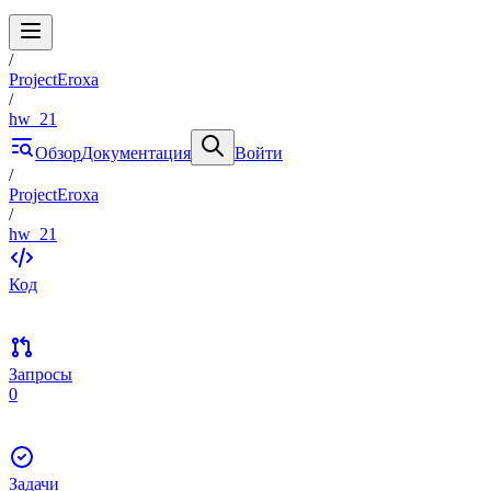
/
ProjectEroxa
/
hw_21
Обзор
Документация
Войти
/
ProjectEroxa
/
hw_21
Код
Запросы
0
Задачи