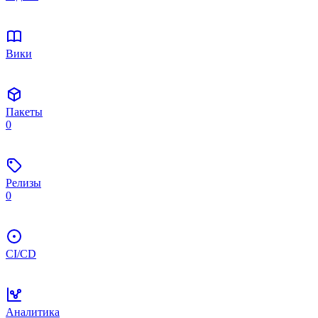
Вики
Пакеты
0
Релизы
0
CI/CD
Аналитика