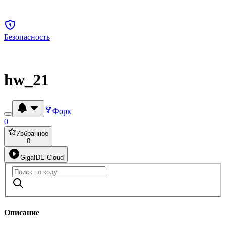
Безопасность
hw_21
Форк
0
Избранное
0
GigaIDE Cloud
Описание