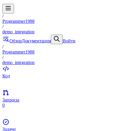
/
Programmer1988
/
demo_integration
Обзор
Документация
Войти
/
Programmer1988
/
demo_integration
Код
Запросы
0
Задачи