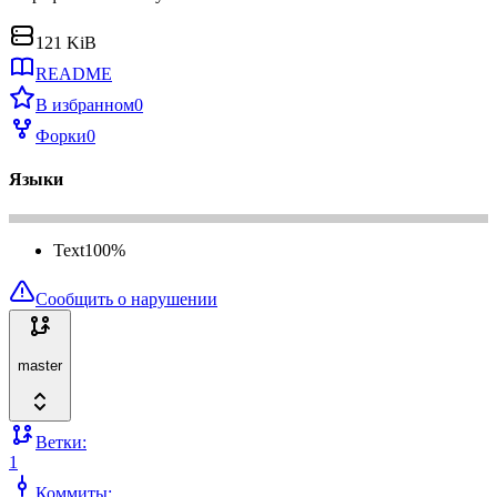
121 KiB
README
В избранном
0
Форки
0
Языки
Text
100
%
Сообщить о нарушении
master
Ветки:
1
Коммиты: