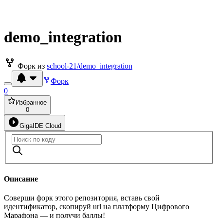
demo_integration
Форк из
school-21/demo_integration
Форк
0
Избранное
0
GigaIDE Cloud
Описание
Соверши форк этого репозитория, вставь свой
идентификатор, скопируй url на платформу Цифрового
Марафона — и получи баллы!