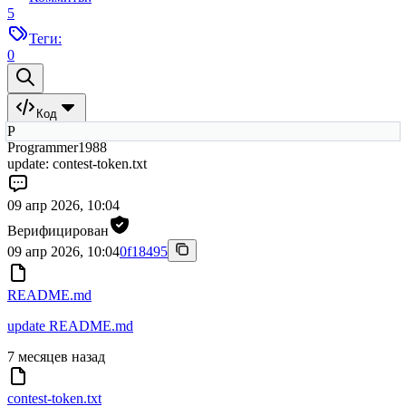
5
Теги:
0
Код
P
Programmer1988
update: contest-token.txt
09 апр 2026, 10:04
Верифицирован
09 апр 2026, 10:04
0f18495
README.md
update README.md
7 месяцев назад
contest-token.txt