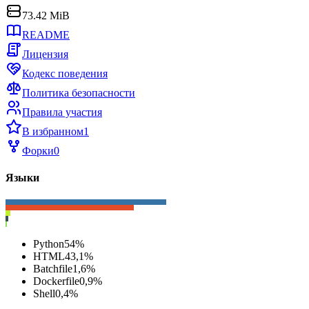
73.42 MiB
README
Лицензия
Кодекс поведения
Политика безопасности
Правила участия
В избранном
1
Форки
0
Языки
Python
54
%
HTML
43,1
%
Batchfile
1,6
%
Dockerfile
0,9
%
Shell
0,4
%