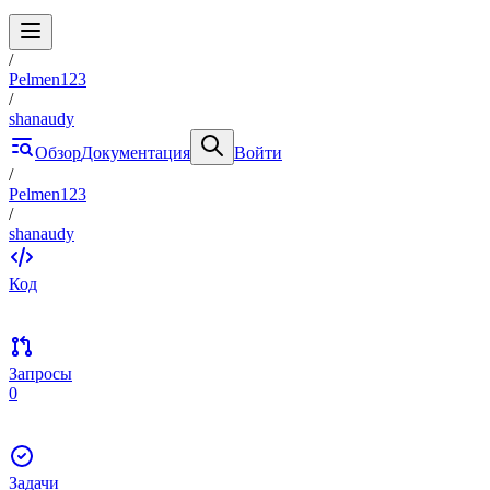
/
Pelmen123
/
shanaudy
Обзор
Документация
Войти
/
Pelmen123
/
shanaudy
Код
Запросы
0
Задачи