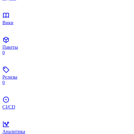
Вики
Пакеты
0
Релизы
0
CI/CD
Аналитика