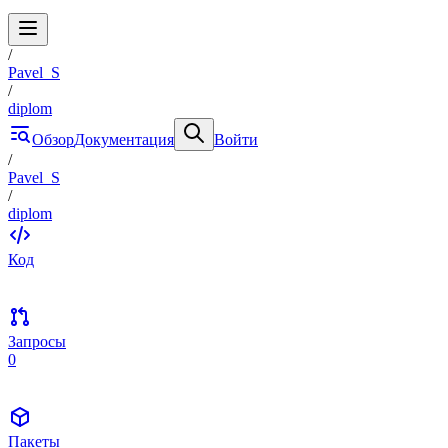
/
Pavel_S
/
diplom
Обзор
Документация
Войти
/
Pavel_S
/
diplom
Код
Запросы
0
Пакеты