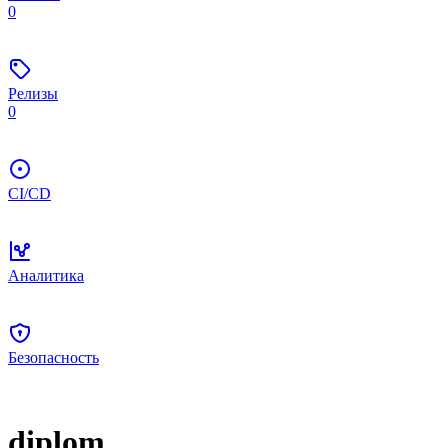
0
Релизы
0
CI/CD
Аналитика
Безопасность
diplom