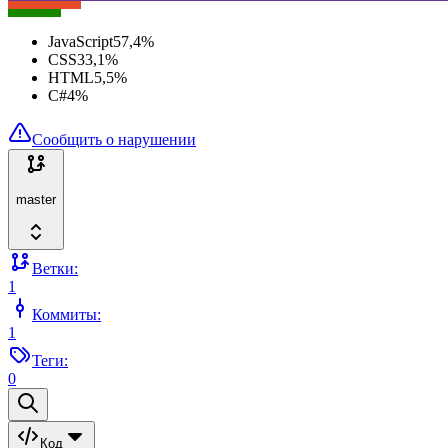
JavaScript
57,4
%
CSS
33,1
%
HTML
5,5
%
C#
4
%
Сообщить о нарушении
master
Ветки:
1
Коммиты:
1
Теги:
0
Код