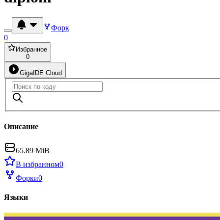
Форк
0
Избранное
0
GigaIDE Cloud
Описание
65.89 MiB
В избранном
0
Форки
0
Языки