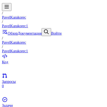
/
PavelKarakorec
/
PavelKarakorec1
Обзор
Документация
Войти
/
PavelKarakorec
/
PavelKarakorec1
Код
Запросы
0
Задачи