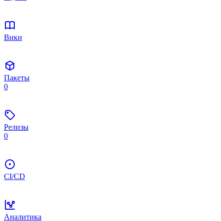
Вики
Пакеты
0
Релизы
0
CI/CD
Аналитика