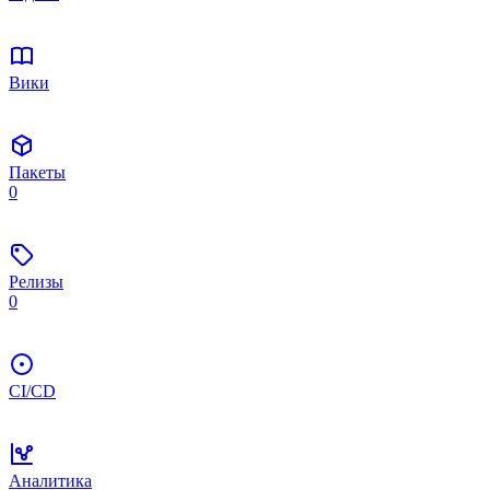
Вики
Пакеты
0
Релизы
0
CI/CD
Аналитика