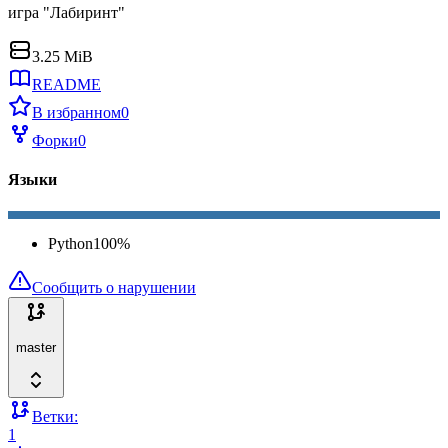
игра "Лабиринт"
3.25 MiB
README
В избранном
0
Форки
0
Языки
Python
100
%
Сообщить о нарушении
master
Ветки:
1