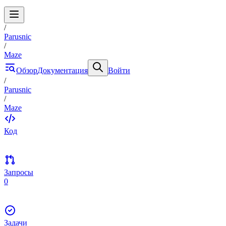
/
Parusnic
/
Maze
Обзор
Документация
Войти
/
Parusnic
/
Maze
Код
Запросы
0
Задачи