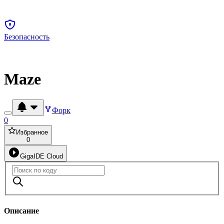
Безопасность
Maze
Форк
0
Избранное
0
GigaIDE Cloud
Описание