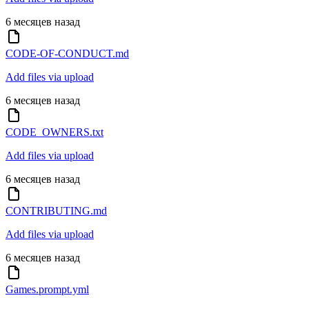
6 месяцев назад
CODE-OF-CONDUCT.md
Add files via upload
6 месяцев назад
CODE_OWNERS.txt
Add files via upload
6 месяцев назад
CONTRIBUTING.md
Add files via upload
6 месяцев назад
Games.prompt.yml