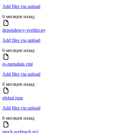
Add files via upload
6 месяцев назад
dependency-verifier.py
Add files via upload
6 месяцев назад
es-metadata.yml
Add files via upload
6 месяцев назад
global.json
Add files via upload
6 месяцев назад
mock-webpack.ps1