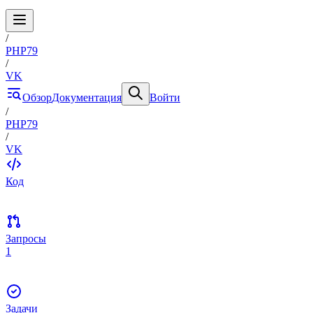
/
PHP79
/
VK
Обзор
Документация
Войти
/
PHP79
/
VK
Код
Запросы
1
Задачи