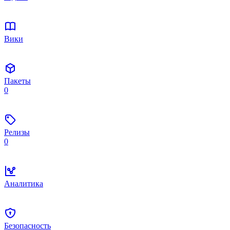
Вики
Пакеты
0
Релизы
0
Аналитика
Безопасность