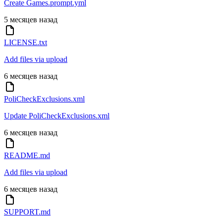
Create Games.prompt.yml
5 месяцев назад
LICENSE.txt
Add files via upload
6 месяцев назад
PoliCheckExclusions.xml
Update PoliCheckExclusions.xml
6 месяцев назад
README.md
Add files via upload
6 месяцев назад
SUPPORT.md