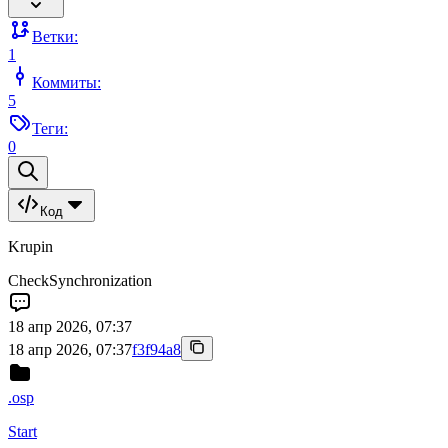
Ветки:
1
Коммиты:
5
Теги:
0
Код
Krupin
CheckSynchronization
18 апр 2026, 07:37
18 апр 2026, 07:37
f3f94a8
.osp
Start