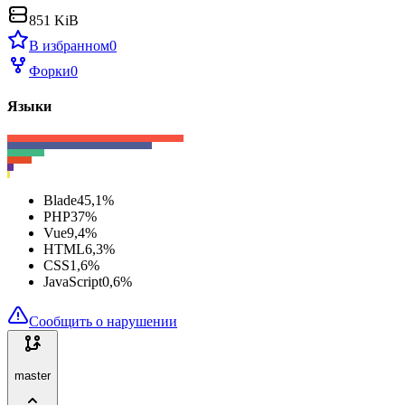
851 KiB
В избранном
0
Форки
0
Языки
Blade
45,1
%
PHP
37
%
Vue
9,4
%
HTML
6,3
%
CSS
1,6
%
JavaScript
0,6
%
Сообщить о нарушении
master