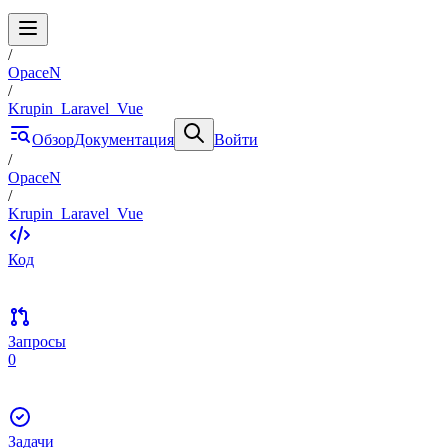
/
OpaceN
/
Krupin_Laravel_Vue
Обзор
Документация
Войти
/
OpaceN
/
Krupin_Laravel_Vue
Код
Запросы
0
Задачи