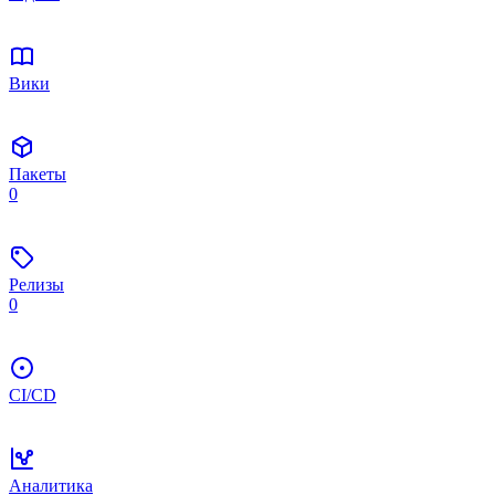
Вики
Пакеты
0
Релизы
0
CI/CD
Аналитика