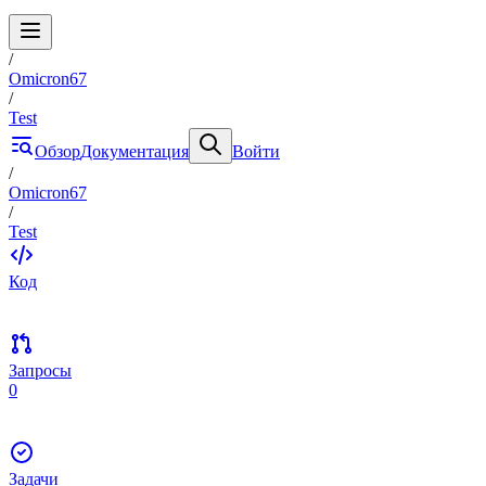
/
Omicron67
/
Test
Обзор
Документация
Войти
/
Omicron67
/
Test
Код
Запросы
0
Задачи