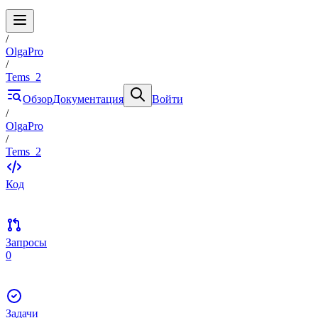
/
OlgaPro
/
Tems_2
Обзор
Документация
Войти
/
OlgaPro
/
Tems_2
Код
Запросы
0
Задачи