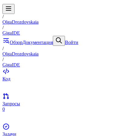
/
OlgaDrozdovskaia
/
GigaIDE
Обзор
Документация
Войти
/
OlgaDrozdovskaia
/
GigaIDE
Код
Запросы
0
Задачи