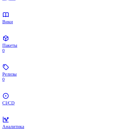
Вики
Пакеты
0
Релизы
0
CI/CD
Аналитика