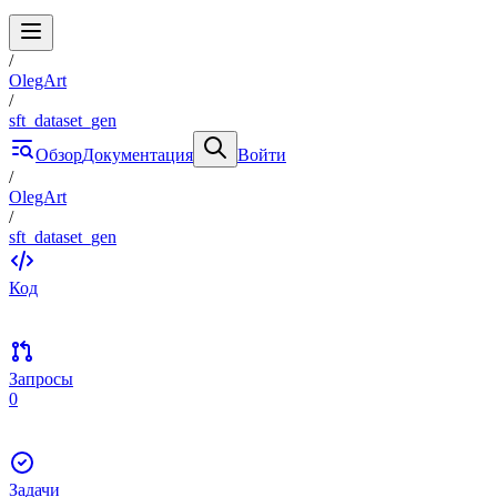
/
OlegArt
/
sft_dataset_gen
Обзор
Документация
Войти
/
OlegArt
/
sft_dataset_gen
Код
Запросы
0
Задачи