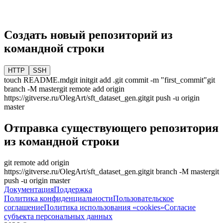
Создать новый репозиторий из
командной строки
HTTP
SSH
touch README.md
git init
git add .
git commit -m "first_commit"
git
branch -M
master
git remote add origin
https://gitverse.ru/OlegArt/sft_dataset_gen.git
git push -u origin
master
Отправка существующего репозитория
из командной строки
git remote add origin
https://gitverse.ru/OlegArt/sft_dataset_gen.git
git branch -M
master
git
push -u origin
master
Документация
Поддержка
Политика конфиденциальности
Пользовательское
соглашение
Политика использования «cookies»
Согласие
субъекта персональных данных