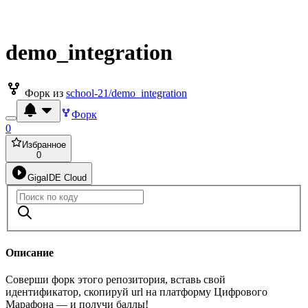
demo_integration
Форк из
school-21/demo_integration
Форк
0
Избранное
0
GigaIDE Cloud
Описание
Соверши форк этого репозитория, вставь свой
идентификатор, скопируй url на платформу Цифрового
Марафона — и получи баллы!