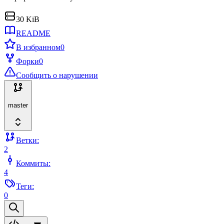
30 KiB
README
В избранном
0
Форки
0
Сообщить о нарушении
master
Ветки:
2
Коммиты:
4
Теги:
0