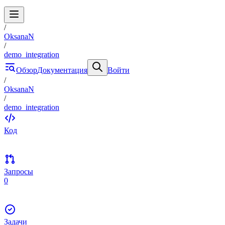
/
OksanaN
/
demo_integration
Обзор
Документация
Войти
/
OksanaN
/
demo_integration
Код
Запросы
0
Задачи