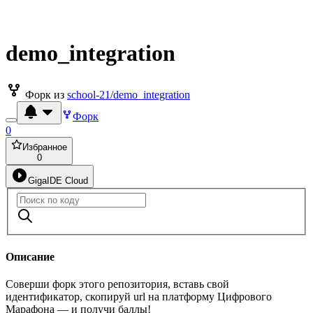
demo_integration
Форк из
school-21/demo_integration
Форк
0
Избранное
0
GigaIDE Cloud
Описание
Соверши форк этого репозитория, вставь свой
идентификатор, скопируй url на платформу Цифрового
Марафона — и получи баллы!