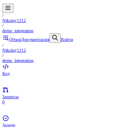
/
Nikolay1212
/
demo_integration
Обзор
Документация
Войти
/
Nikolay1212
/
demo_integration
Код
Запросы
0
Задачи