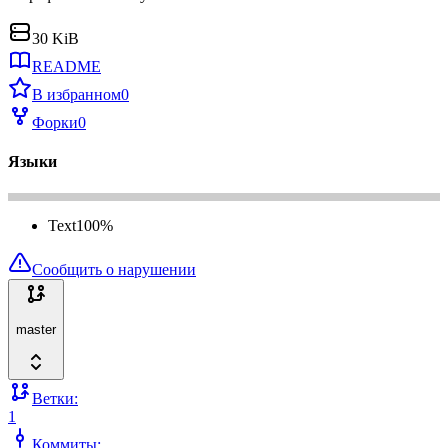
30 KiB
README
В избранном
0
Форки
0
Языки
Text
100
%
Сообщить о нарушении
master
Ветки:
1
Коммиты: