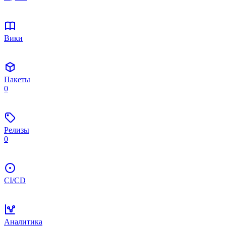
Вики
Пакеты
0
Релизы
0
CI/CD
Аналитика