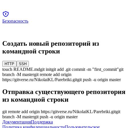
Безопасность
Создать новый репозиторий из
командной строки
HTTP
SSH
touch README.md
git init
git add .
git commit -m "first_commit"
git
branch -M
master
git remote add origin
https://gitverse.ru/NikolaiKL/Parebriki.git
git push -u origin
master
Отправка существующего репозитория
из командной строки
git remote add origin
https://gitverse.ru/NikolaiKL/Parebriki.git
git
branch -M
master
git push -u origin
master
Документация
Поддержка
Политика конфиденциальности
Пользовательское