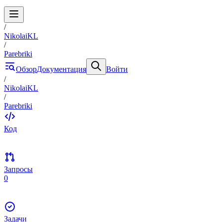
/
NikolaiKL
/
Parebriki
Обзор
Документация
Войти
/
NikolaiKL
/
Parebriki
Код
Запросы
0
Задачи