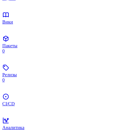
Вики
Пакеты
0
Релизы
0
CI/CD
Аналитика