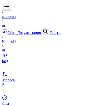
/
Nikitos11
/
ru
Обзор
Документация
Войти
/
Nikitos11
/
ru
Код
Запросы
0
Задачи