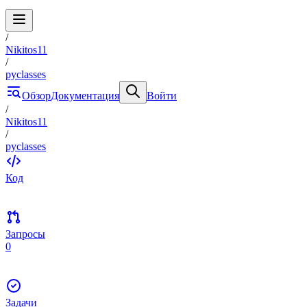
/
Nikitos11
/
pyclasses
Обзор
Документация
Войти
/
Nikitos11
/
pyclasses
Код
Запросы
0
Задачи