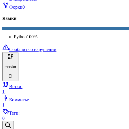
Форки
0
Языки
Python
100
%
Сообщить о нарушении
master
Ветки:
1
Коммиты:
1
Теги:
0