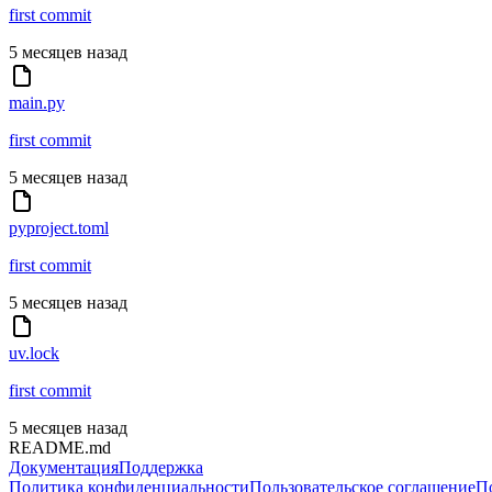
first commit
5 месяцев назад
main.py
first commit
5 месяцев назад
pyproject.toml
first commit
5 месяцев назад
uv.lock
first commit
5 месяцев назад
README.md
Документация
Поддержка
Политика конфиденциальности
Пользовательское соглашение
П