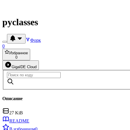
pyclasses
Форк
0
Избранное
0
GigaIDE Cloud
Описание
27 KiB
README
В избранном
0