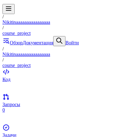
/
Nikitinaaaaaaaaaaaaaaaa
/
course_project
Обзор
Документация
Войти
/
Nikitinaaaaaaaaaaaaaaaa
/
course_project
Код
Запросы
0
Задачи