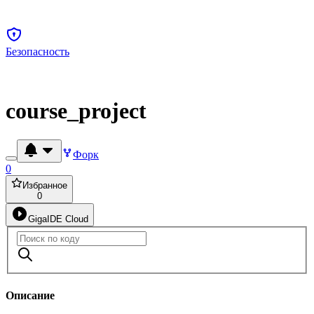
Безопасность
course_project
Форк
0
Избранное
0
GigaIDE Cloud
Описание