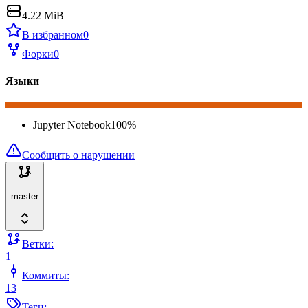
4.22 MiB
В избранном
0
Форки
0
Языки
Jupyter Notebook
100
%
Сообщить о нарушении
master
Ветки:
1
Коммиты:
13
Теги: