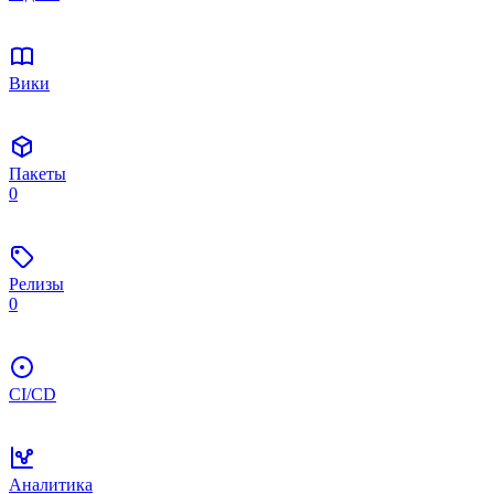
Вики
Пакеты
0
Релизы
0
CI/CD
Аналитика