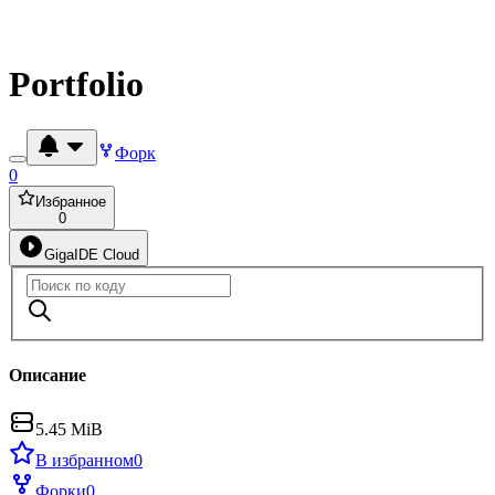
Portfolio
Форк
0
Избранное
0
GigaIDE Cloud
Описание
5.45 MiB
В избранном
0
Форки
0