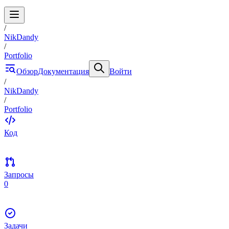
/
NikDandy
/
Portfolio
Обзор
Документация
Войти
/
NikDandy
/
Portfolio
Код
Запросы
0
Задачи