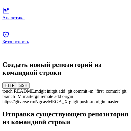
Аналитика
Безопасность
Создать новый репозиторий из
командной строки
HTTP
SSH
touch README.md
git init
git add .
git commit -m "first_commit"
git
branch -M
master
git remote add origin
https://gitverse.ru/Ngcas/MEGA_X.git
git push -u origin
master
Отправка существующего репозитория
из командной строки