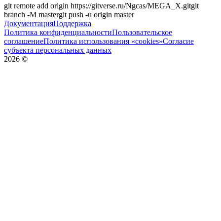
git remote add origin
https://gitverse.ru/Ngcas/MEGA_X.git
git
branch -M
master
git push -u origin
master
Документация
Поддержка
Политика конфиденциальности
Пользовательское
соглашение
Политика использования «cookies»
Согласие
субъекта персональных данных
2026
©