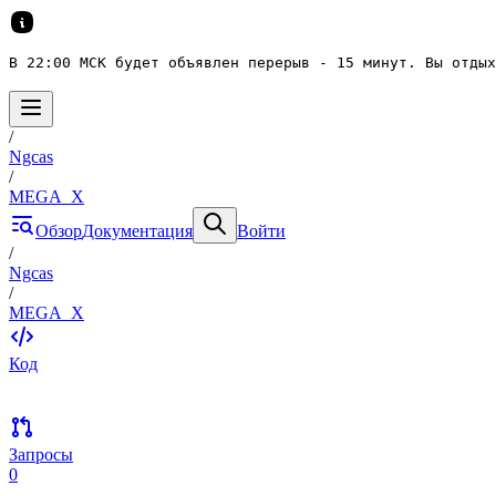
В 22:00 МСК будет объявлен перерыв - 15 минут. Вы отдых
/
Ngcas
/
MEGA_X
Обзор
Документация
Войти
/
Ngcas
/
MEGA_X
Код
Запросы
0