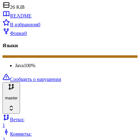
26 KiB
README
В избранном
0
Форки
0
Языки
Java
100
%
Сообщить о нарушении
master
Ветки:
1
Коммиты:
2