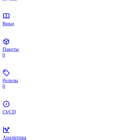
Вики
Пакеты
0
Релизы
0
CI/CD
Аналитика