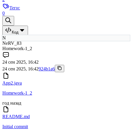
Теги:
0
Код
N
NeRV_83
Homework-1_2
24 сен 2025, 16:42
24 сен 2025, 16:42
924b1a6
App2.java
Homework-1_2
год назад
README.md
Initial commit