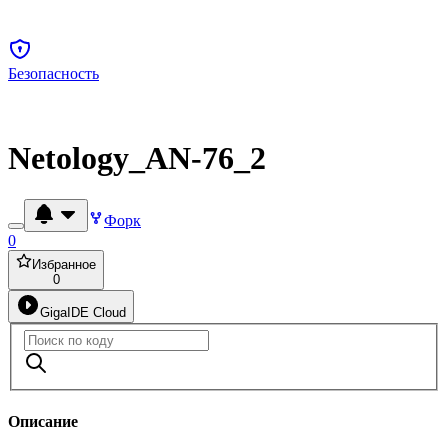
Безопасность
Netology_AN-76_2
Форк
0
Избранное
0
GigaIDE Cloud
Описание