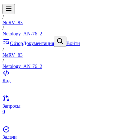
/
NeRV_83
/
Netology_AN-76_2
Обзор
Документация
Войти
/
NeRV_83
/
Netology_AN-76_2
Код
Запросы
0
Задачи