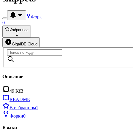
Форк
0
Избранное
1
GigaIDE Cloud
Описание
49 KiB
README
В избранном
1
Форки
0
Языки