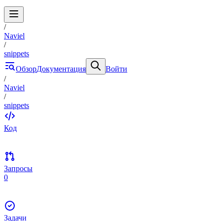
/
Naviel
/
snippets
Обзор
Документация
Войти
/
Naviel
/
snippets
Код
Запросы
0
Задачи