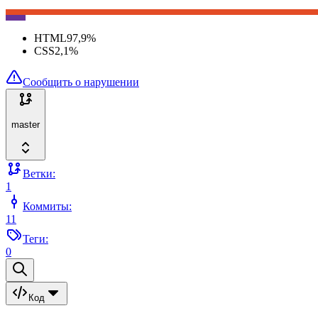
HTML
97,9
%
CSS
2,1
%
Сообщить о нарушении
master
Ветки:
1
Коммиты:
11
Теги:
0
Код