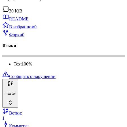
30 KiB
README
В избранном
0
Форки
0
Языки
Text
100
%
Сообщить о нарушении
master
Ветки:
1
Коммиты: