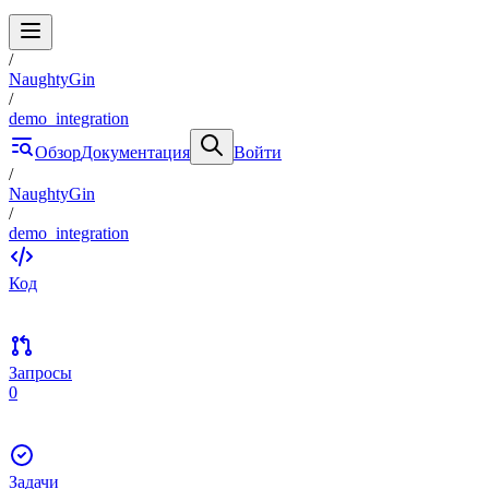
/
NaughtyGin
/
demo_integration
Обзор
Документация
Войти
/
NaughtyGin
/
demo_integration
Код
Запросы
0
Задачи