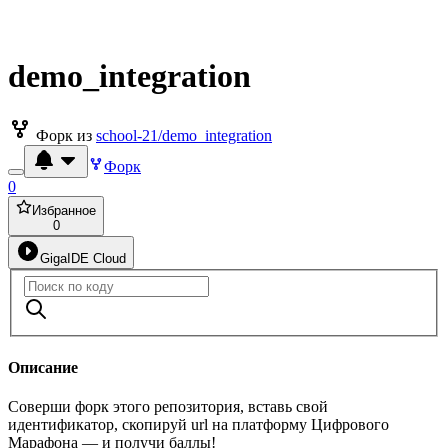
demo_integration
Форк из
school-21/demo_integration
Форк
0
Избранное
0
GigaIDE Cloud
Описание
Соверши форк этого репозитория, вставь свой
идентификатор, скопируй url на платформу Цифрового
Марафона — и получи баллы!