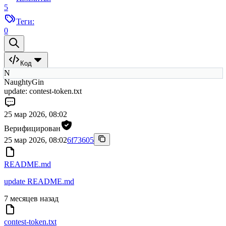
5
Теги:
0
Код
N
NaughtyGin
update: contest-token.txt
25 мар 2026, 08:02
Верифицирован
25 мар 2026, 08:02
6f73605
README.md
update README.md
7 месяцев назад
contest-token.txt