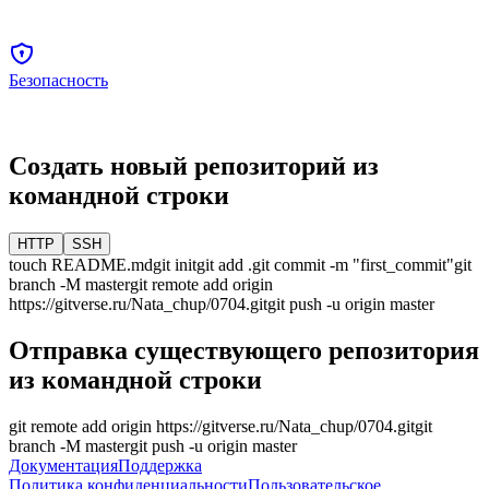
Безопасность
Создать новый репозиторий из
командной строки
HTTP
SSH
touch README.md
git init
git add .
git commit -m "first_commit"
git
branch -M
master
git remote add origin
https://gitverse.ru/Nata_chup/0704.git
git push -u origin
master
Отправка существующего репозитория
из командной строки
git remote add origin
https://gitverse.ru/Nata_chup/0704.git
git
branch -M
master
git push -u origin
master
Документация
Поддержка
Политика конфиденциальности
Пользовательское