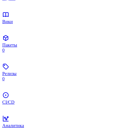
Вики
Пакеты
0
Релизы
0
CI/CD
Аналитика