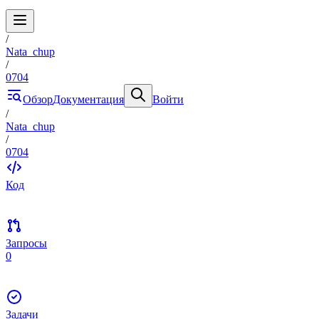
/
Nata_chup
/
0704
Обзор
Документация
Войти
/
Nata_chup
/
0704
Код
Запросы
0
Задачи