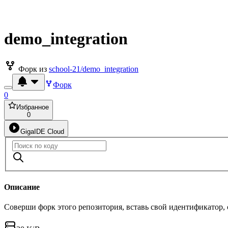
demo_integration
Форк из
school-21/demo_integration
Форк
0
Избранное
0
GigaIDE Cloud
Описание
Соверши форк этого репозитория, вставь свой идентификатор,