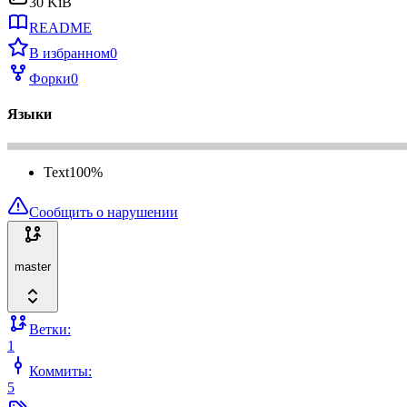
30 KiB
README
В избранном
0
Форки
0
Языки
Text
100
%
Сообщить о нарушении
master
Ветки:
1
Коммиты:
5