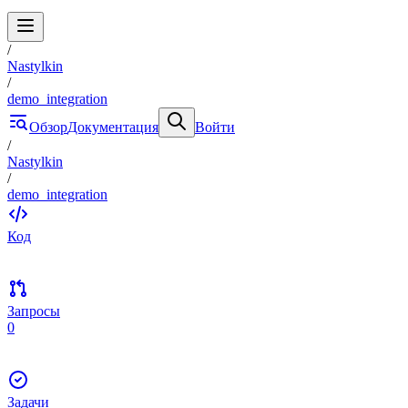
/
Nastylkin
/
demo_integration
Обзор
Документация
Войти
/
Nastylkin
/
demo_integration
Код
Запросы
0
Задачи