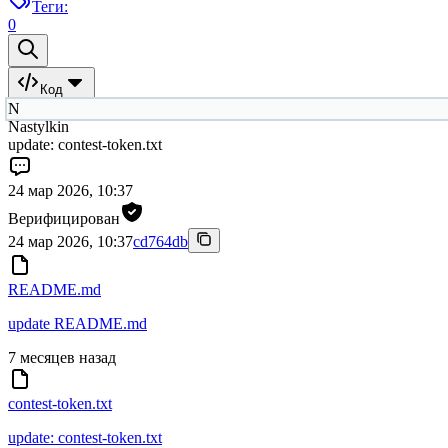
Теги:
0
Код
N
Nastylkin
update: contest-token.txt
24 мар 2026, 10:37
Верифицирован
24 мар 2026, 10:37
cd764db
README.md
update README.md
7 месяцев назад
contest-token.txt
update: contest-token.txt