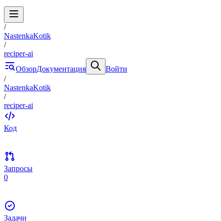
/
NastenkaKotik
/
reciper-ai
Обзор
Документация
Войти
/
NastenkaKotik
/
reciper-ai
Код
Запросы
0
Задачи