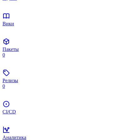
Вики
Пакеты
0
Релизы
0
CI/CD
Аналитика