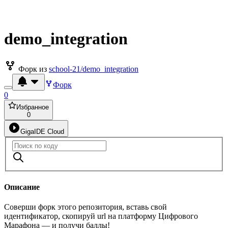
demo_integration
Форк из
school-21/demo_integration
Форк
0
Избранное
0
GigaIDE Cloud
Описание
Соверши форк этого репозитория, вставь свой
идентификатор, скопируй url на платформу Цифрового
Марафона — и получи баллы!