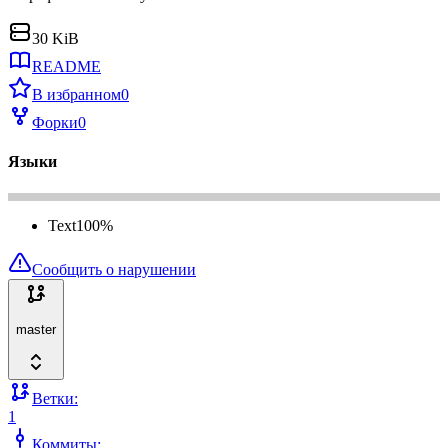
30 KiB
README
В избранном
0
Форки
0
Языки
Text
100
%
Сообщить о нарушении
master
Ветки:
1
Коммиты: