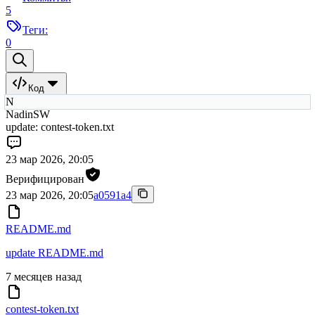
5
Теги:
0
Код
N
NadinSW
update: contest-token.txt
23 мар 2026, 20:05
Верифицирован
23 мар 2026, 20:05
a0591a4
README.md
update README.md
7 месяцев назад
contest-token.txt