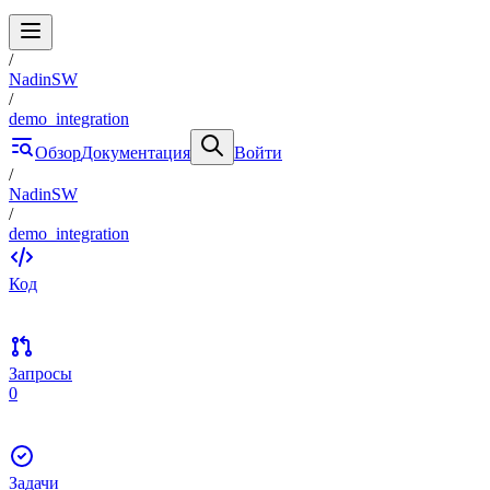
/
NadinSW
/
demo_integration
Обзор
Документация
Войти
/
NadinSW
/
demo_integration
Код
Запросы
0
Задачи