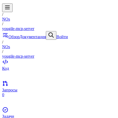
/
NOs
/
yougile-mcp-server
Обзор
Документация
Войти
/
NOs
/
yougile-mcp-server
Код
Запросы
0
Задачи