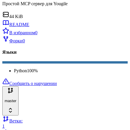
Простой MCP сервер для Yougile
44 KiB
README
В избранном
0
Форки
0
Языки
Python
100
%
Сообщить о нарушении
master
Ветки:
1