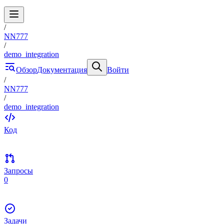
/
NN777
/
demo_integration
Обзор
Документация
Войти
/
NN777
/
demo_integration
Код
Запросы
0
Задачи