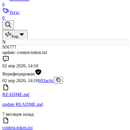
6
Теги:
0
Код
N
NN777
update: contest-token.txt
02 апр 2026, 14:10
Верифицирован
02 апр 2026, 14:10
693ac6c
README.md
update README.md
7 месяцев назад
contest-token.txt