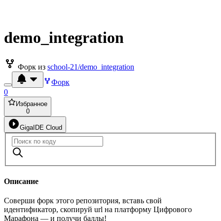
demo_integration
Форк из
school-21/demo_integration
Форк
0
Избранное
0
GigaIDE Cloud
Описание
Соверши форк этого репозитория, вставь свой
идентификатор, скопируй url на платформу Цифрового
Марафона — и получи баллы!