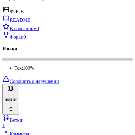
85 KiB
README
В избранном
0
Форки
0
Языки
Text
100
%
Сообщить о нарушении
master
Ветки:
1
Коммиты: