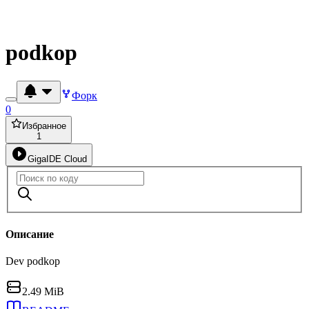
podkop
Форк
0
Избранное
1
GigaIDE Cloud
Описание
Dev podkop
2.49 MiB