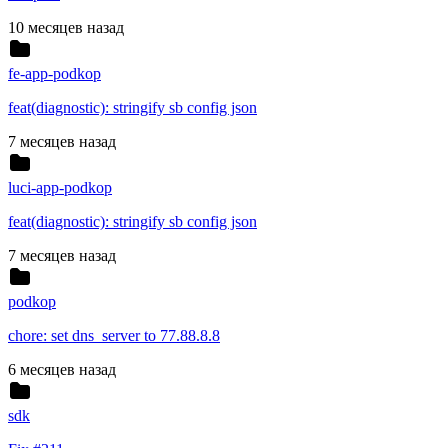
10 месяцев назад
fe-app-podkop
feat(diagnostic): stringify sb config json
7 месяцев назад
luci-app-podkop
feat(diagnostic): stringify sb config json
7 месяцев назад
podkop
chore: set dns_server to 77.88.8.8
6 месяцев назад
sdk