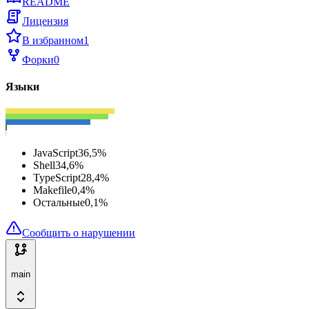
README
Лицензия
В избранном
1
Форки
0
Языки
JavaScript
36,5
%
Shell
34,6
%
TypeScript
28,4
%
Makefile
0,4
%
Остальные
0,1
%
Сообщить о нарушении
main