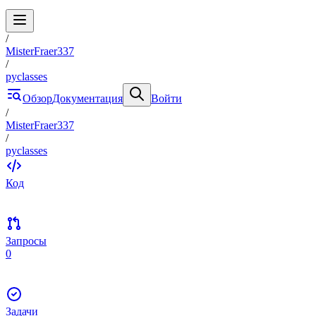
/
MisterFraer337
/
pyclasses
Обзор
Документация
Войти
/
MisterFraer337
/
pyclasses
Код
Запросы
0
Задачи