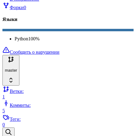
Форки
0
Языки
Python
100
%
Сообщить о нарушении
master
Ветки:
1
Коммиты:
5
Теги:
0