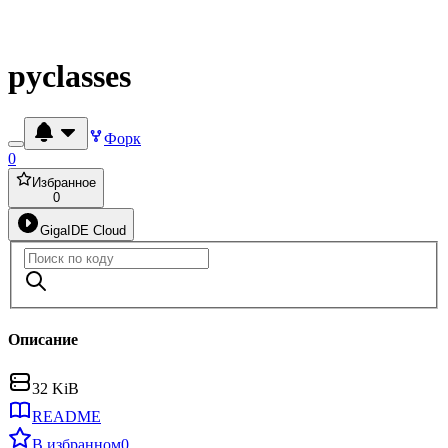
pyclasses
Форк
0
Избранное
0
GigaIDE Cloud
Описание
32 KiB
README
В избранном
0