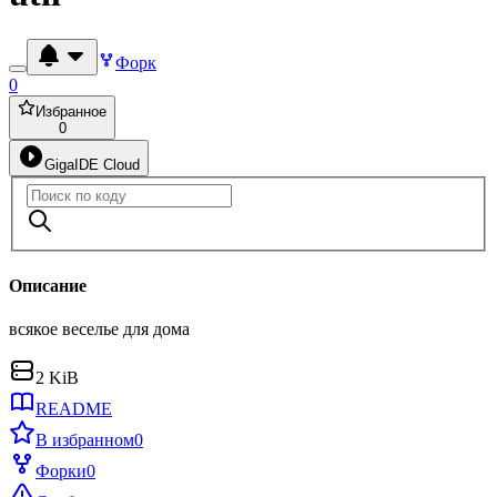
Форк
0
Избранное
0
GigaIDE Cloud
Описание
всякое веселье для дома
2 KiB
README
В избранном
0
Форки
0