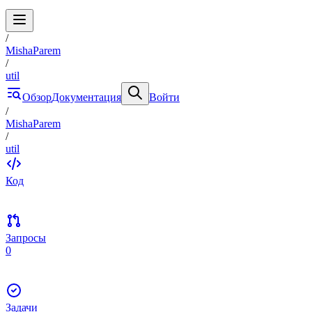
/
MishaParem
/
util
Обзор
Документация
Войти
/
MishaParem
/
util
Код
Запросы
0
Задачи