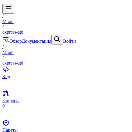
/
Miran
/
express-api
Обзор
Документация
Войти
/
Miran
/
express-api
Код
Запросы
0
Пакеты