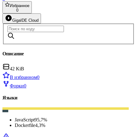
Избранное
0
GigaIDE Cloud
Описание
42 KiB
В избранном
0
Форки
0
Языки
JavaScript
95,7
%
Dockerfile
4,3
%