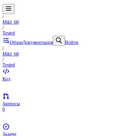
/
Mikl_68
/
Tested
Обзор
Документация
Войти
/
Mikl_68
/
Tested
Код
Запросы
0
Задачи