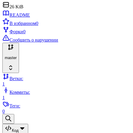
26 KiB
README
В избранном
0
Форки
0
Сообщить о нарушении
master
Ветки:
1
Коммиты:
1
Теги:
0
Код