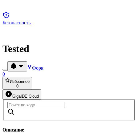
Безопасность
Tested
Форк
0
Избранное
0
GigaIDE Cloud
Описание