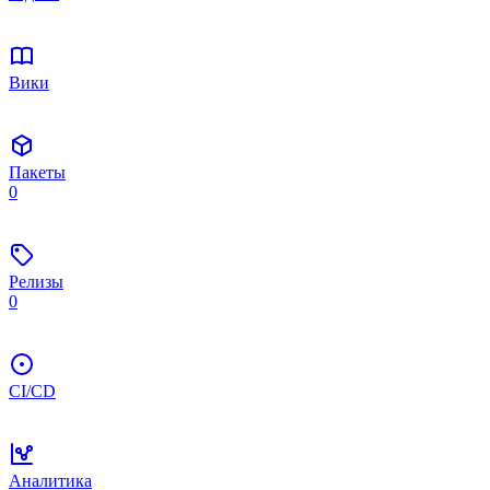
Вики
Пакеты
0
Релизы
0
CI/CD
Аналитика