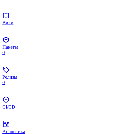
Вики
Пакеты
0
Релизы
0
CI/CD
Аналитика