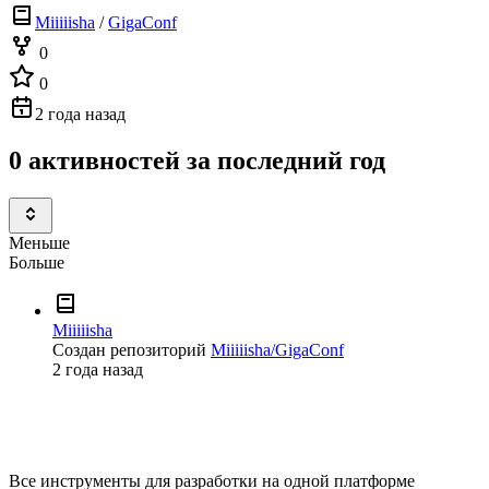
Miiiiisha
/
GigaConf
0
0
2 года назад
0 активностей за последний год
Меньше
Больше
Miiiiisha
Создан репозиторий
Miiiiisha/GigaConf
2 года назад
Все инструменты для разработки на одной платформе