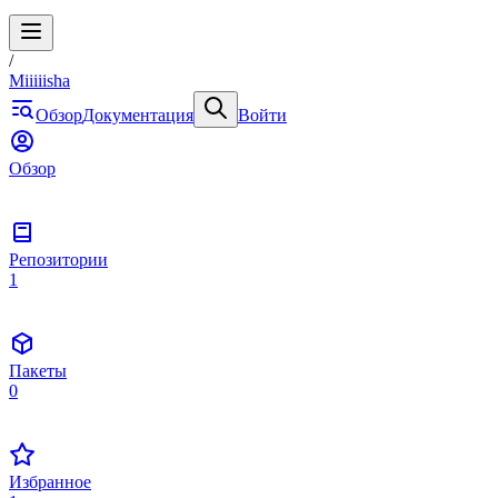
/
Miiiiisha
Обзор
Документация
Войти
Обзор
Репозитории
1
Пакеты
0
Избранное