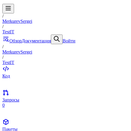
/
MerkurevSergei
/
TestIT
Обзор
Документация
Войти
/
MerkurevSergei
/
TestIT
Код
Запросы
0
Пакеты