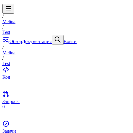
/
Melina
/
Test
Обзор
Документация
Войти
/
Melina
/
Test
Код
Запросы
0
Задачи