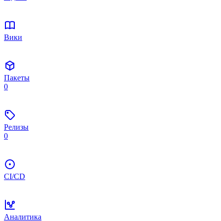
Вики
Пакеты
0
Релизы
0
CI/CD
Аналитика