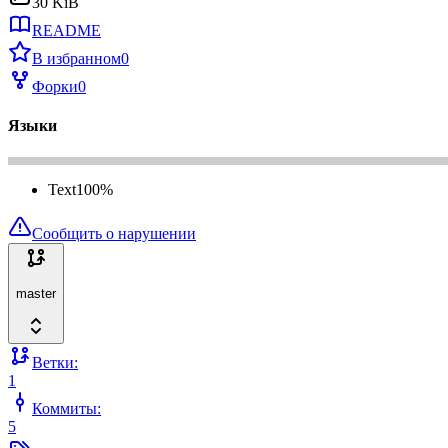
30 KiB
README
В избранном
0
Форки
0
Языки
Text
100
%
Сообщить о нарушении
master
Ветки:
1
Коммиты:
5