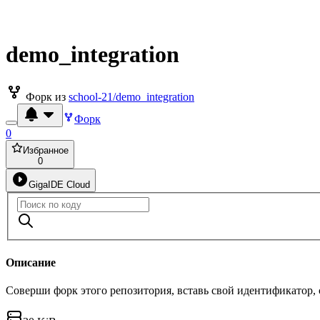
demo_integration
Форк из
school-21/demo_integration
Форк
0
Избранное
0
GigaIDE Cloud
Описание
Соверши форк этого репозитория, вставь свой идентификатор,