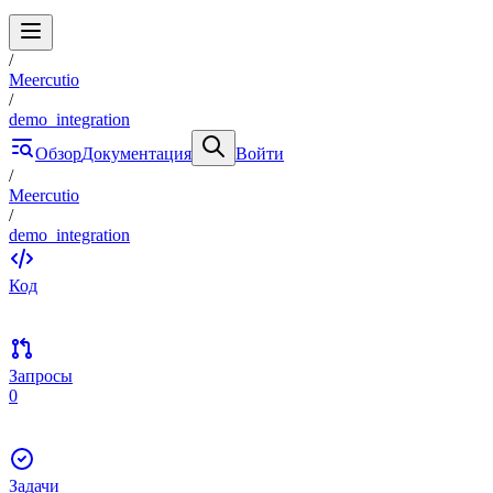
/
Meercutio
/
demo_integration
Обзор
Документация
Войти
/
Meercutio
/
demo_integration
Код
Запросы
0
Задачи