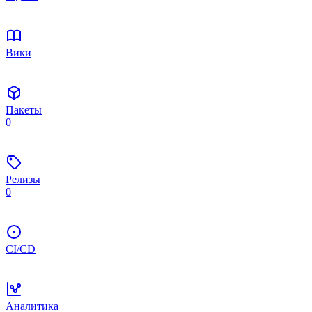
Вики
Пакеты
0
Релизы
0
CI/CD
Аналитика