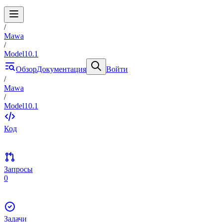
/
Mawa
/
Model10.1
Обзор
Документация
Войти
/
Mawa
/
Model10.1
Код
Запросы
0
Задачи