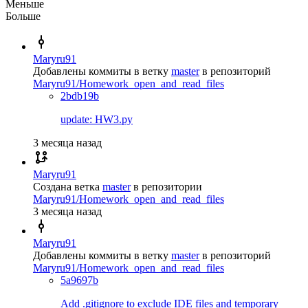
Меньше
Больше
Maryru91
Добавлены коммиты в ветку
master
в репозиторий
Maryru91/Homework_open_and_read_files
2bdb19b
update: HW3.py
3 месяца назад
Maryru91
Создана ветка
master
в репозитории
Maryru91/Homework_open_and_read_files
3 месяца назад
Maryru91
Добавлены коммиты в ветку
master
в репозиторий
Maryru91/Homework_open_and_read_files
5a9697b
Add .gitignore to exclude IDE files and temporary