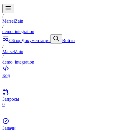
/
MarselZain
/
demo_integration
Обзор
Документация
Войти
/
MarselZain
/
demo_integration
Код
Запросы
0
Задачи