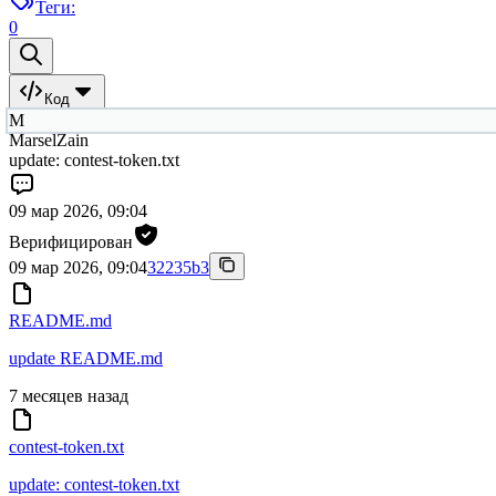
Теги:
0
Код
M
MarselZain
update: contest-token.txt
09 мар 2026, 09:04
Верифицирован
09 мар 2026, 09:04
32235b3
README.md
update README.md
7 месяцев назад
contest-token.txt
update: contest-token.txt