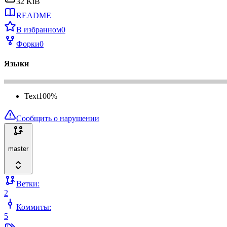
32 KiB
README
В избранном
0
Форки
0
Языки
Text
100
%
Сообщить о нарушении
master
Ветки:
2
Коммиты:
5