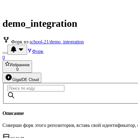
demo_integration
Форк из
school-21/demo_integration
Форк
0
Избранное
0
GigaIDE Cloud
Описание
Соверши форк этого репозитория, вставь свой идентификатор,