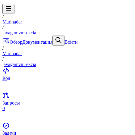
/
Marinadar
/
javagamvnLekcia
Обзор
Документация
Войти
/
Marinadar
/
javagamvnLekcia
Код
Запросы
0
Задачи