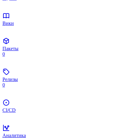
Вики
Пакеты
0
Релизы
0
CI/CD
Аналитика