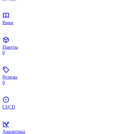
Вики
Пакеты
0
Релизы
0
CI/CD
Аналитика