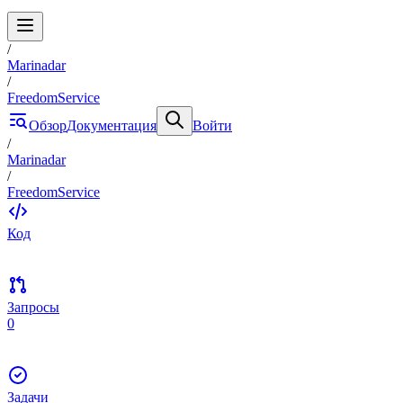
/
Marinadar
/
FreedomService
Обзор
Документация
Войти
/
Marinadar
/
FreedomService
Код
Запросы
0
Задачи