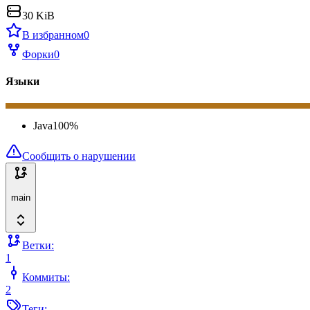
30 KiB
В избранном
0
Форки
0
Языки
Java
100
%
Сообщить о нарушении
main
Ветки:
1
Коммиты:
2
Теги: