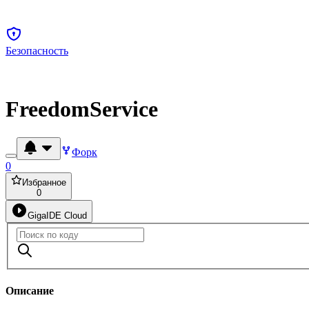
Безопасность
FreedomService
Форк
0
Избранное
0
GigaIDE Cloud
Описание